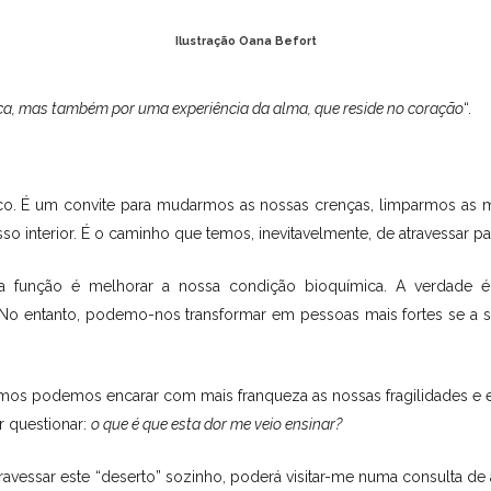
Ilustração Oana Befort
ica, mas também por uma experiência da alma, que reside no coração
“.
co. É um convite para mudarmos as nossas crenças, limparmos as 
 interior. É o caminho que temos, inevitavelmente, de atravessar pa
 função é melhorar a nossa condição bioquímica. A verdade é q
al. No entanto, podemo-nos transformar em pessoas mais fortes se a
mos podemos encarar com mais franqueza as nossas fragilidades e en
 questionar:
o que é que esta dor me veio ensinar?
atravessar este “deserto” sozinho, poderá visitar-me numa consulta