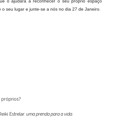
ue o ajudará a reconhecer o seu próprio espaço
 o seu lugar e junte-se a nós no dia 27 de Janeiro.
 próprios?
iki Estrelar:
uma prenda para a vida
.