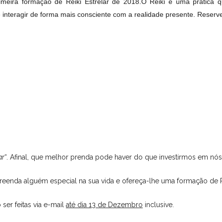
imeira formação de Reiki Estrelar de 2018.
O Reiki é uma prática q
e interagir de forma mais consciente com a realidade presente. Reserve
ar
“. Afinal, que melhor prenda pode haver do que investirmos em nós
reenda alguém especial na sua vida e ofereça-lhe uma formação de Re
er feitas via e-mail
até dia 13 de Dezembro
inclusive.