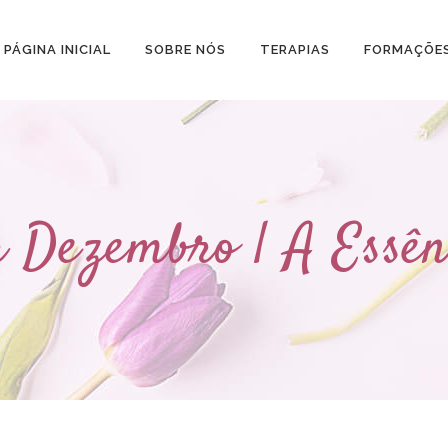
PÁGINA INICIAL
SOBRE NÓS
TERAPIAS
FORMAÇÕE
r Dezembro | A Essên